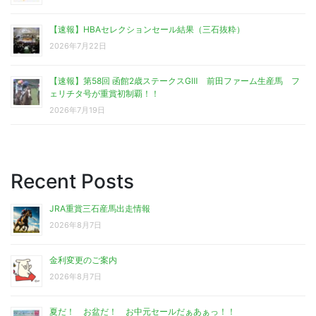
【速報】HBAセレクションセール結果（三石抜粋）
2026年7月22日
【速報】第58回 函館2歳ステークスGⅢ 前田ファーム生産馬 フ
ェリチタ号が重賞初制覇！！
2026年7月19日
Recent Posts
JRA重賞三石産馬出走情報
2026年8月7日
金利変更のご案内
2026年8月7日
夏だ！ お盆だ！ お中元セールだぁあぁっ！！