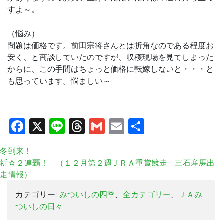
すよ～。
（悩み）
問題は価格です。前田宗将さんとは折角なのである程度お
安く、と商談していたのですが、収穫現場を見てしまった
からに、この手間はちょっと価格に転嫁しないと・・・と
も思っています。悩ましい～
Facebook
X
Line
Threads
Gmail
Email
共
有
冬到来！
祈☆２連覇！ （１２月第２週ＪＲＡ重賞競走 三石産馬出
走情報）
カテゴリー:
みついしの四季
、
全カテゴリー
、
ＪＡみ
ついしの日々