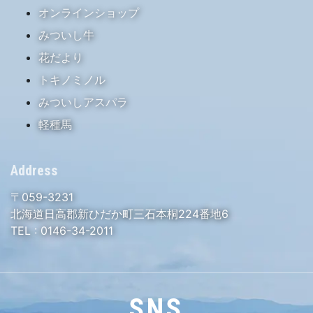
オンラインショップ
みついし牛
花だより
トキノミノル
みついしアスパラ
軽種馬
Address
〒059-3231
北海道日高郡新ひだか町三石本桐224番地6
TEL :
0146-34-2011
SNS