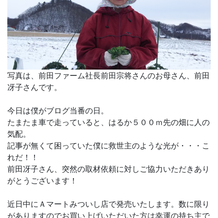
写真は、前田ファーム社長前田宗将さんのお母さん、前田
冴子さんです。
今日は僕がブログ当番の日。
たまたま車で走っていると、はるか５００ｍ先の畑に人の
気配。
記事が無くて困っていた僕に救世主のような光が・・・こ
れだ！！
前田冴子さん、突然の取材依頼に対しご協力いただきあり
がとうございます！
近日中にＡマートみついし店で発売いたします。数に限り
がありますのでお買い上げいただいた方は幸運の持ち主で