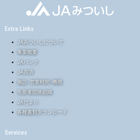
Extra Links
JAみついしについて
事業概要
JAバンク
JA共済
施設･営業時間･機構
生産者団体組織
JAだより
各種書類ダウンロード
Services