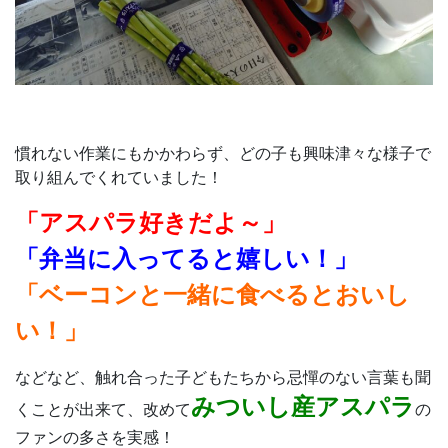
慣れない作業にもかかわらず、どの子も興味津々な様子で
取り組んでくれていました！
「アスパラ好きだよ～」
「弁当に入ってると嬉しい！」
「ベーコンと一緒に食べるとおいし
い！」
などなど、触れ合った子どもたちから忌憚のない言葉も聞
みついし産アスパラ
くことが出来て、改めて
の
ファンの多さを実感！