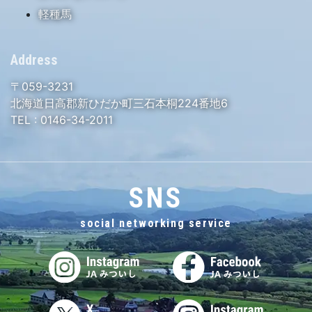
軽種馬
Address
〒059-3231
北海道日高郡新ひだか町三石本桐224番地6
TEL :
0146-34-2011
SNS
social networking service