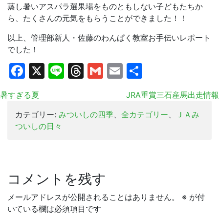
蒸し暑いアスパラ選果場をものともしない子どもたちか
ら、たくさんの元気をもらうことができました！！
以上、管理部新人・佐藤のわんぱく教室お手伝いレポート
でした！
Facebook
X
Line
Threads
Gmail
Email
共
有
暑すぎる夏
JRA重賞三石産馬出走情報
カテゴリー:
みついしの四季
、
全カテゴリー
、
ＪＡみ
ついしの日々
コメントを残す
メールアドレスが公開されることはありません。
※
が付
いている欄は必須項目です