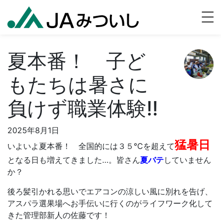
夏本番！ 子ど
もたちは暑さに
負けず職業体験‼
2025年8月1日
猛暑日
いよいよ夏本番！ 全国的には３５℃を超えて
となる日も増えてきました…。皆さん
夏バテ
していません
か？
後ろ髪引かれる思いでエアコンの涼しい風に別れを告げ、
アスパラ選果場へお手伝いに行くのがライフワーク化して
きた管理部新人の佐藤です！