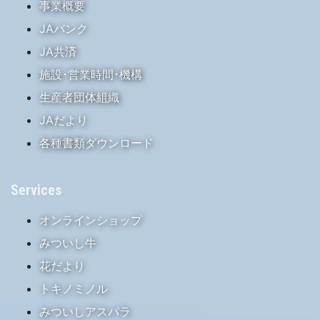
事業概要
JAバンク
JA共済
施設･営業時間･機構
生産者団体組織
JAだより
各種書類ダウンロード
Services
オンラインショップ
みついし牛
花だより
トキノミノル
みついしアスパラ