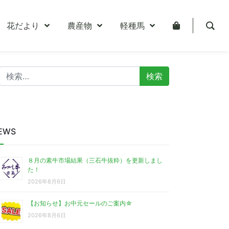
花だより
農産物
軽種馬
検
索:
EWS
８月の素牛市場結果（三石牛抜粋）を更新しまし
た！
2026年8月6日
【お知らせ】お中元セールのご案内☆
2026年8月6日