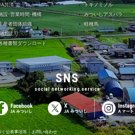
JA共済
トキノミノル
施設･営業時間･機構
みついしアスパラ
生産者団体組織
軽種馬
JAだより
各種書類ダウンロード
SNS
social networking service
づく公表事項等
お問い合わせ