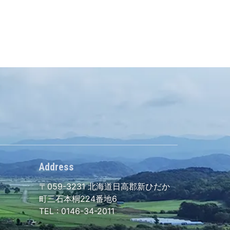
Address
〒059-3231
北海道日高郡新ひだか
町三石本桐224番地6
TEL :
0146-34-2011