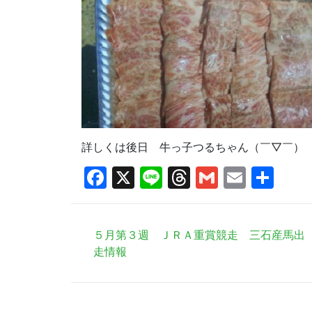
詳しくは後日 牛っ子つるちゃん（￣▽￣）
Facebook
X
Line
Threads
Gmail
Email
共
有
５月第３週 ＪＲＡ重賞競走 三石産馬出
走情報