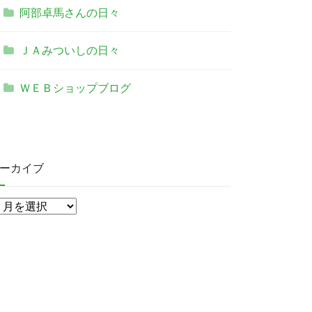
阿部卓馬さんの日々
ＪＡみついしの日々
ＷＥＢショップブログ
ーカイブ
ア
ー
カ
イ
ブ