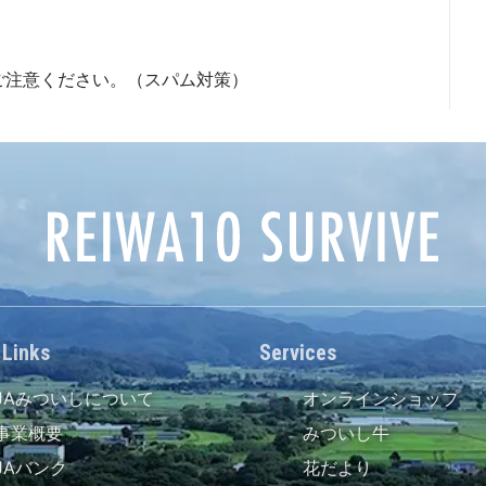
ご注意ください。（スパム対策）
 Links
Services
JAみついしについて
オンラインショップ
事業概要
みついし牛
JAバンク
花だより