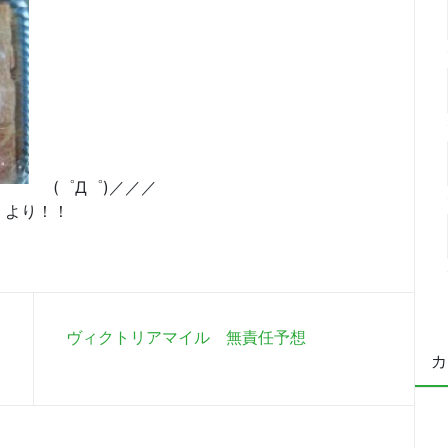
(゜Д゜)／／／
 より！！
ヴィクトリアマイル 無責任予想
カ