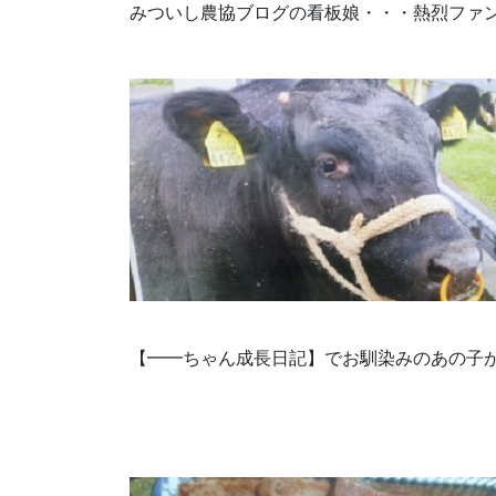
みついし農協ブログの看板娘・・・熱烈ファ
【━━ちゃん成長日記】でお馴染みのあの子