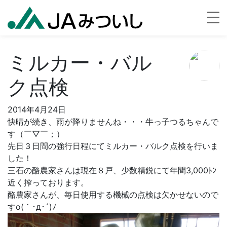
ミルカー・バル
ク点検
2014年4月24日
快晴が続き、雨が降りませんね・・・牛っ子つるちゃんで
す（￣▽￣；）
先日３日間の強行日程にてミルカー・バルク点検を行いま
した！
三石の酪農家さんは現在８戸、少数精鋭にて年間3,000ﾄﾝ
近く搾っております。
酪農家さんが、毎日使用する機械の点検は欠かせないので
すo(｀･д･´)ﾉ