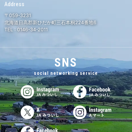
Address
〒059-3231
北海道日高郡新ひだか町三石本桐224番地6
TEL :
0146-34-2011
SNS
social networking service