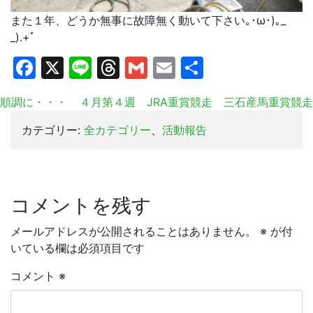
また１年、どうか無事に故障無く動いて下さい｡･ω･)｡_
_).+ﾟ
Facebook
X
Line
Threads
Gmail
Email
共
有
順調に・・・
４月第４週 JRA重賞競走 三石産馬重賞競走
カテゴリー:
全カテゴリー
、
活動報告
コメントを残す
メールアドレスが公開されることはありません。
※
が付
いている欄は必須項目です
コメント
※