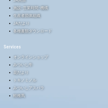
施設･営業時間･機構
生産者団体組織
JAだより
各種書類ダウンロード
Services
オンラインショップ
みついし牛
花だより
トキノミノル
みついしアスパラ
軽種馬