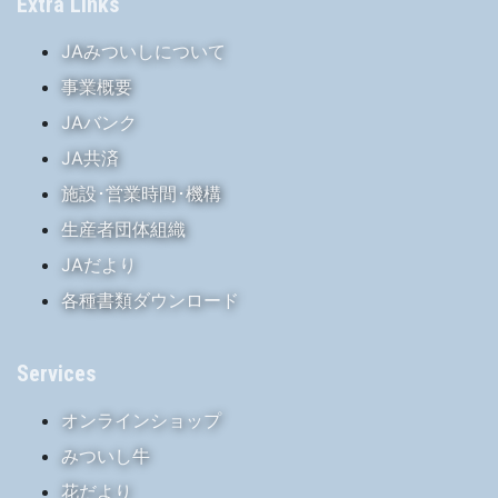
Extra Links
JAみついしについて
事業概要
JAバンク
JA共済
施設･営業時間･機構
生産者団体組織
JAだより
各種書類ダウンロード
Services
オンラインショップ
みついし牛
花だより