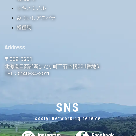
トキノミノル
みついしアスパラ
軽種馬
Address
〒059-3231
北海道日高郡新ひだか町三石本桐224番地6
TEL :
0146-34-2011
SNS
social networking service