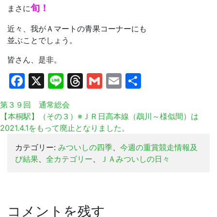
旬！
まさに
近々、我がＡマートの青果コーナーにも
並ぶことでしょう。
皆さん、是非。
Facebook
X
Line
Threads
Gmail
Email
共
有
第３９回 通常総会
【本桐駅】（その３）※ＪＲ日高本線（鵡川～様似間）は
2021.4.1をもって廃止となりました。
カテゴリー:
みついしの四季
、
今週の重賞競走情報及
び結果
、
全カテゴリー
、
ＪＡみついしの日々
コメントを残す