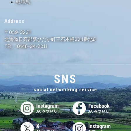
軽種馬
Address
〒059-3231
北海道日高郡新ひだか町三石本桐224番地6
TEL :
0146-34-2011
SNS
social networking service