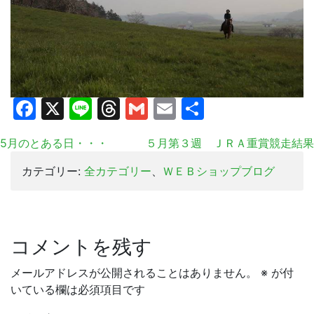
Facebook
X
Line
Threads
Gmail
Email
共
有
5月のとある日・・・
５月第３週 ＪＲＡ重賞競走結果
カテゴリー:
全カテゴリー
、
ＷＥＢショップブログ
コメントを残す
メールアドレスが公開されることはありません。
※
が付
いている欄は必須項目です