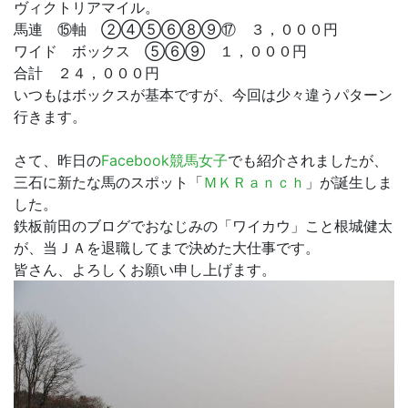
ヴィクトリアマイル。
馬連 ⑮軸 ②④⑤⑥⑧⑨⑰ ３，０００円
ワイド ボックス ⑤⑥⑨ １，０００円
合計 ２４，０００円
いつもはボックスが基本ですが、今回は少々違うパターン
行きます。
さて、昨日の
Facebook競馬女子
でも紹介されましたが、
三石に新たな馬のスポット「
ＭＫＲａｎｃｈ
」が誕生しま
した。
鉄板前田のブログでおなじみの「ワイカウ」こと根城健太
が、当ＪＡを退職してまで決めた大仕事です。
皆さん、よろしくお願い申し上げます。