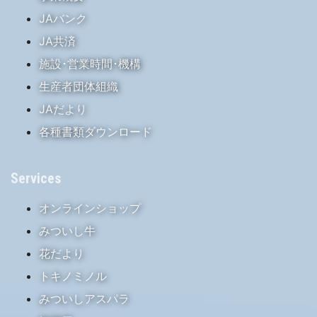
JAバンク
JA共済
施設･営業時間･機構
生産者団体組織
JAだより
各種書類ダウンロード
Services
オンラインショップ
みついし牛
花だより
トキノミノル
みついしアスパラ