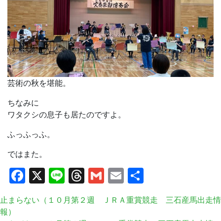
芸術の秋を堪能。
ちなみに
ワタクシの息子も居たのですよ。
ふっふっふ。
ではまた。
Facebook
X
Line
Threads
Gmail
Email
共
有
止まらない（１０月第２週 ＪＲＡ重賞競走 三石産馬出走情
報）