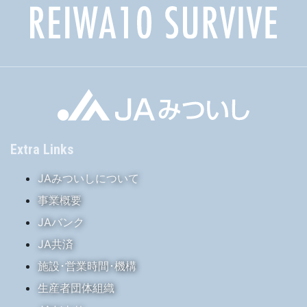
Extra Links
JAみついしについて
事業概要
JAバンク
JA共済
施設･営業時間･機構
生産者団体組織