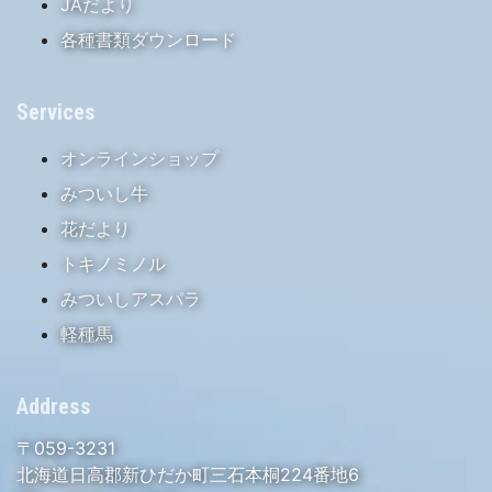
JAだより
各種書類ダウンロード
Services
オンラインショップ
みついし牛
花だより
トキノミノル
みついしアスパラ
軽種馬
Address
〒059-3231
北海道日高郡新ひだか町三石本桐224番地6