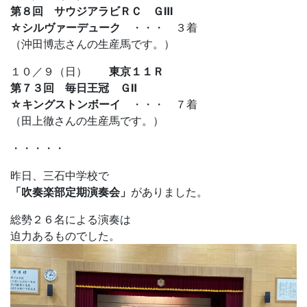
第８回 サウジアラビＲＣ ＧⅢ
☆シルヴァーデューク
・・・ ３着
（沖田博志さんの生産馬です。）
１０／９（日）
東京１１Ｒ
第７３回 毎日王冠 ＧⅡ
☆キングストンボーイ
・・・ ７着
（田上徹さんの生産馬です。）
・・・・・
昨日、三石中学校で
「吹奏楽部定期演奏会」
がありました。
総勢２６名による演奏は
迫力あるものでした。