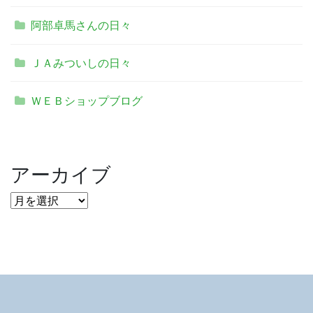
阿部卓馬さんの日々
ＪＡみついしの日々
ＷＥＢショップブログ
アーカイブ
ア
ー
カ
イ
ブ