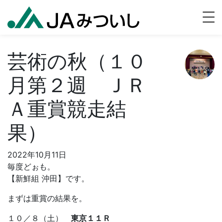
芸術の秋（１０
月第２週 ＪＲ
Ａ重賞競走結
果）
2022年10月11日
毎度どぉも。
【新鮮組 沖田】です。
まずは重賞の結果を。
１０／８（土）
東京１１Ｒ