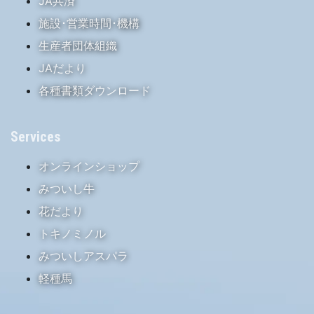
JA共済
施設･営業時間･機構
生産者団体組織
JAだより
各種書類ダウンロード
Services
オンラインショップ
みついし牛
花だより
トキノミノル
みついしアスパラ
軽種馬