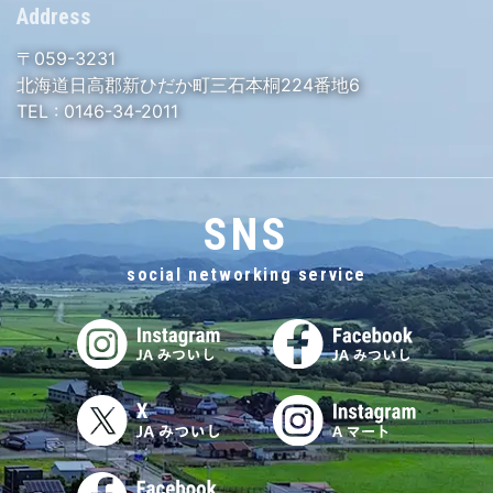
Address
〒059-3231
北海道日高郡新ひだか町三石本桐224番地6
TEL :
0146-34-2011
SNS
social networking service