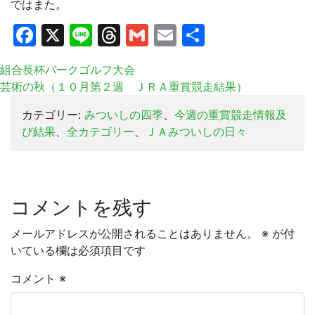
ではまた。
Facebook
X
Line
Threads
Gmail
Email
共
有
組合長杯パークゴルフ大会
芸術の秋（１０月第２週 ＪＲＡ重賞競走結果）
カテゴリー:
みついしの四季
、
今週の重賞競走情報及
び結果
、
全カテゴリー
、
ＪＡみついしの日々
コメントを残す
メールアドレスが公開されることはありません。
※
が付
いている欄は必須項目です
コメント
※