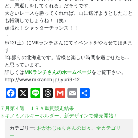
ど、恩返しをしてくれる」だそうです。
大きいレースを勝ってくれれば、山に逃げようとしたこと
も帳消しでしょうね！（笑）
頑張れ！シャッターチャンス！！
・
9/12(土）にMKランチさんにてイベントをやらせて頂きま
す！
1年振りの北海道です。皆様と楽しい時間を過ごせたら…
と思っています。
詳しくは
MKランチさんのホームページ
をご覧下さい。
http://www.mkranch.jp/jyuri9-12
Facebook
X
Line
Threads
Gmail
Email
共
有
７月第４週 ＪＲＡ重賞競走結果
トキノミノルキーホルダー、新デザインで発売開始！
カテゴリー:
おがわじゅりさんの日々
、
全カテゴリ
ー