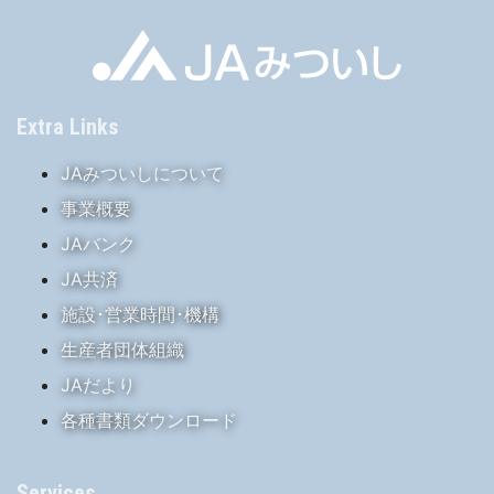
Extra Links
JAみついしについて
事業概要
JAバンク
JA共済
施設･営業時間･機構
生産者団体組織
JAだより
各種書類ダウンロード
Services