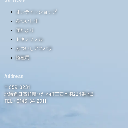
オンラインショップ
みついし牛
花だより
トキノミノル
みついしアスパラ
軽種馬
Address
〒059-3231
北海道日高郡新ひだか町三石本桐224番地6
TEL :
0146-34-2011