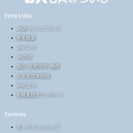
Extra Links
JAみついしについて
事業概要
JAバンク
JA共済
施設･営業時間･機構
生産者団体組織
JAだより
各種書類ダウンロード
Services
オンラインショップ