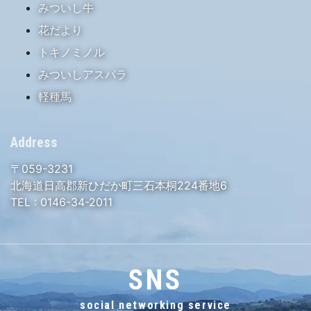
みついし牛
花だより
トキノミノル
みついしアスパラ
軽種馬
Address
〒059-3231
北海道日高郡新ひだか町三石本桐224番地6
TEL :
0146-34-2011
SNS
social networking service