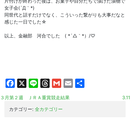
片付けが終わった後は、お菓子や自分たちで漬けた漬物で
女子会(´Д｀*)
同世代と話すだけでなく、こういった繋がりも大事だなと
感じた一日でした☆
以上、金融部 河合でした ( *´△｀*）/♡
Facebook
X
Line
Threads
Gmail
Email
共
有
３月第２週 ＪＲＡ重賞競走結果
3.11
カテゴリー:
全カテゴリー