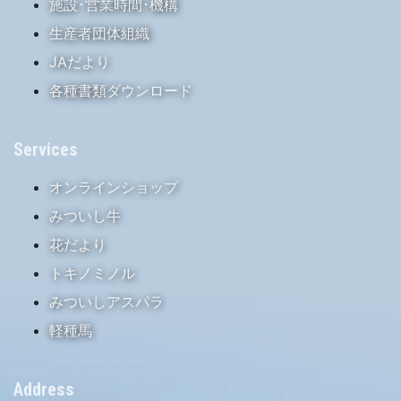
施設･営業時間･機構
生産者団体組織
JAだより
各種書類ダウンロード
Services
オンラインショップ
みついし牛
花だより
トキノミノル
みついしアスパラ
軽種馬
Address