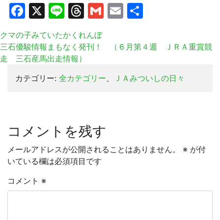
Facebook
X
Line
Threads
Gmail
Email
共
有
クマの子みていたかくれんぼ
三石優駿情報まもなく発刊！ （６月第４週 ＪＲＡ重賞競
走 三石産馬出走情報）
カテゴリー:
全カテゴリー
、
ＪＡみついしの日々
コメントを残す
メールアドレスが公開されることはありません。
※
が付
いている欄は必須項目です
コメント
※