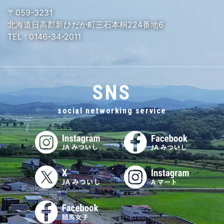
〒059-3231
北海道日高郡新ひだか町三石本桐224番地6
TEL :
0146-34-2011
SNS
social networking service