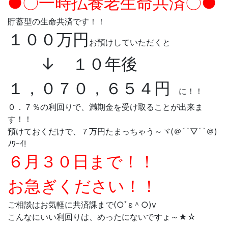
●〇一時払養老生命共済〇●
貯蓄型の生命共済です！！
１００万円
お預けしていただくと
↓ １０年後
１，０７０，６５４円
に！！
０．７％の利回りで、満期金を受け取ることが出来ま
す！！
預けておくだけで、７万円たまっちゃう～ヾ(＠⌒▽⌒＠)
ﾉﾜｰｲ!
６月３０日まで！！
お急ぎください！！
ご相談はお気軽に共済課まで(○ﾟε＾○)v
こんなにいい利回りは、めったにないですょ～★☆