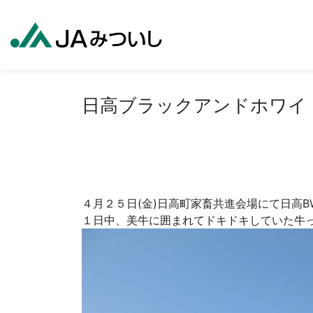
日高ブラックアンドホワイ
４月２５日(金)日高町家畜共進会場にて日高B
１日中、美牛に囲まれてドキドキしていた牛