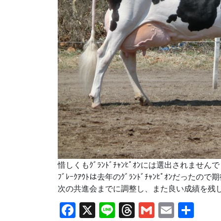
惜しくもｸﾞﾗﾝﾄﾞﾁｬﾝﾋﾟｵﾝには選出され
ﾌﾞﾚｰｸｱｳﾄは去年のｸﾞﾗﾝﾄﾞﾁｬﾝﾋﾟｵﾝだった
次の共進会までに調整し、また良い成績を残した
Facebook
X
Line
Threads
Gmail
Email
共