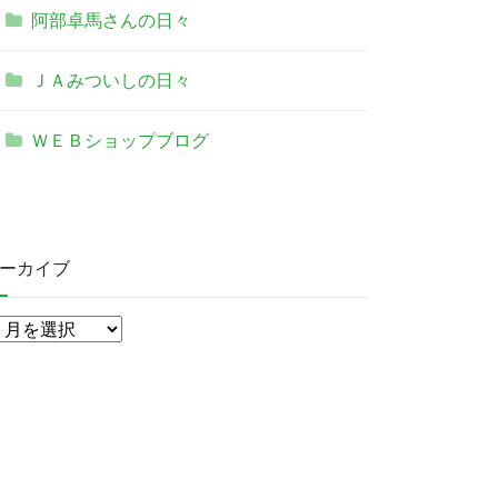
阿部卓馬さんの日々
ＪＡみついしの日々
ＷＥＢショップブログ
ーカイブ
ア
ー
カ
イ
ブ