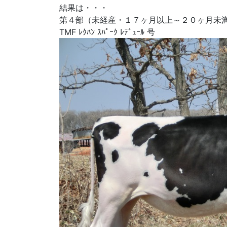
結果は・・・
第４部（未経産・１７ヶ月以上～２０ヶ月未
TMF ﾚｸﾊﾝ ｽﾊﾟｰｸ ﾚﾃﾞｭｰﾙ 号