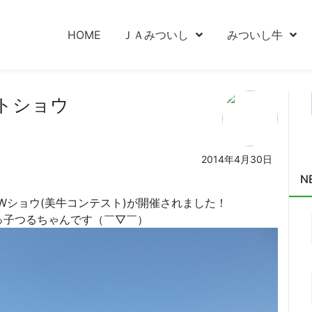
HOME
ＪＡみついし
みついし牛
トショウ
2014年4月30日
N
Wショウ(美牛コンテスト)が開催されました！
っ子つるちゃんです（￣▽￣）