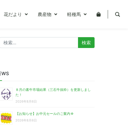
花だより
農産物
軽種馬
検
索:
EWS
８月の素牛市場結果（三石牛抜粋）を更新しまし
た！
2026年8月6日
【お知らせ】お中元セールのご案内☆
2026年8月6日