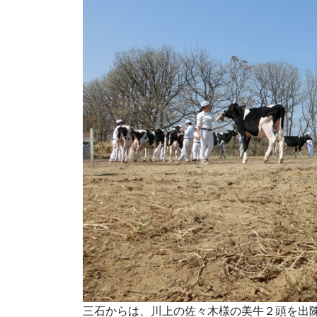
三石からは、川上の佐々木様の美牛２頭を出陳致