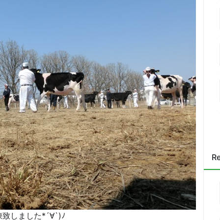
Re
しました*´∀`)ﾉ