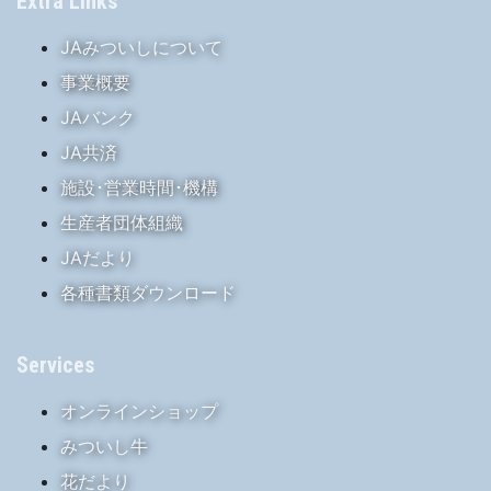
Extra Links
JAみついしについて
事業概要
JAバンク
JA共済
施設･営業時間･機構
生産者団体組織
JAだより
各種書類ダウンロード
Services
オンラインショップ
みついし牛
花だより