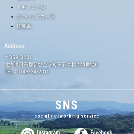
トキノミノル
みついしアスパラ
軽種馬
Address
〒059-3231
北海道日高郡新ひだか町三石本桐224番地6
TEL :
0146-34-2011
SNS
social networking service