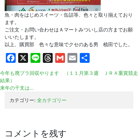
魚・肉をはじめスイーツ・缶詰等、色々と取り揃えており
ます。
ご注文・お問い合わせはＡマートみついし店の方までお願
いいたします。
以上、購買部 色々な意味でクセのある男 植田でした。
Facebook
X
Line
Threads
Gmail
Email
共
有
今年も廃プラ回収やります （１１月第３週 ＪＲＡ重賞競走
結果）
来年の干支は…
カテゴリー:
全カテゴリー
コメントを残す