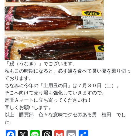
「鰻（うなぎ）」でございます。
私もこの時期になると、必ず鰻を食べて暑い夏を乗り切っ
ております。
ちなみに今年の「土用丑の日」は７月３０日（土）。
そこへ向けて売り場も強化していきますので、
是非Ａマートに立ち寄ってくださいね！
宜しくお願いします。
以上 購買部 色々な意味でクセのある男 植田 でし
た。
Facebook
X
Line
Threads
Gmail
Email
共