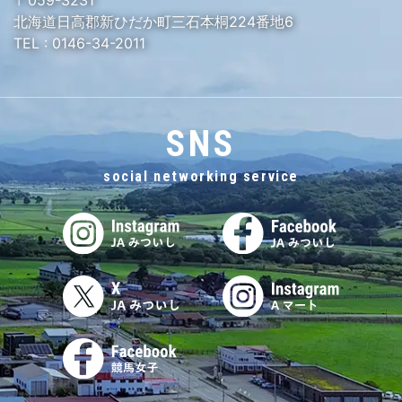
〒059-3231
北海道日高郡新ひだか町三石本桐224番地6
TEL :
0146-34-2011
SNS
social networking service