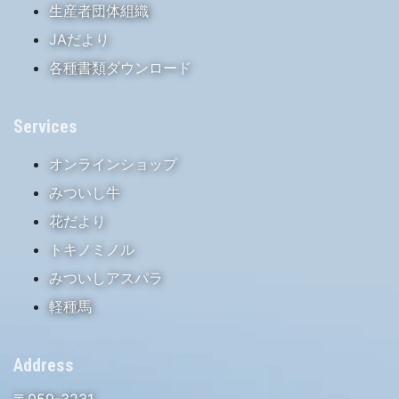
生産者団体組織
JAだより
各種書類ダウンロード
Services
オンラインショップ
みついし牛
花だより
トキノミノル
みついしアスパラ
軽種馬
Address