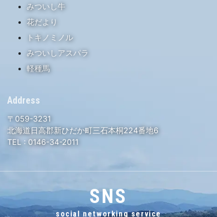
みついし牛
花だより
トキノミノル
みついしアスパラ
軽種馬
Address
〒059-3231
北海道日高郡新ひだか町三石本桐224番地6
TEL :
0146-34-2011
SNS
social networking service