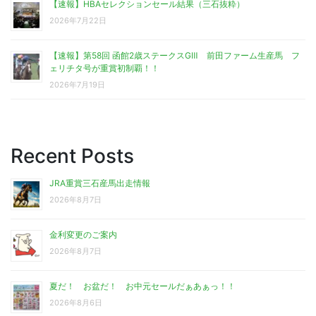
【速報】HBAセレクションセール結果（三石抜粋）
2026年7月22日
【速報】第58回 函館2歳ステークスGⅢ 前田ファーム生産馬 フ
ェリチタ号が重賞初制覇！！
2026年7月19日
Recent Posts
JRA重賞三石産馬出走情報
2026年8月7日
金利変更のご案内
2026年8月7日
夏だ！ お盆だ！ お中元セールだぁあぁっ！！
2026年8月6日