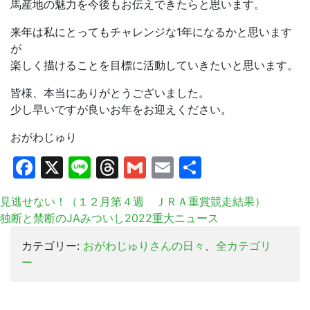
馬産地の魅力を今後もお伝えできたらと思います。
来年は私にとってもチャレンジな1年になるかと思います
が
楽しく描けることを目標に活動していきたいと思います。
皆様、本当にありがとうございました。
少し早いですが良いお年をお迎えください。
おがわじゅり
Facebook
X
Line
Threads
Gmail
Email
共
有
見逃せない！（１２月第４週 ＪＲＡ重賞競走結果）
独断と禁断のJAみついし2022重大ニュース
カテゴリー:
おがわじゅりさんの日々
、
全カテゴリ
ー