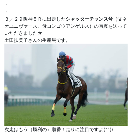
・
・
３／２９阪神５Ｒに出走した
シャッターチャンス号
（父ネ
オユニヴァース、母コンゴウアンゲルス）の写真を送って
いただきました☆
土田扶美子さんの生産馬です。
次走はもう（勝利の）順番！走りに注目ですよ(^^)/