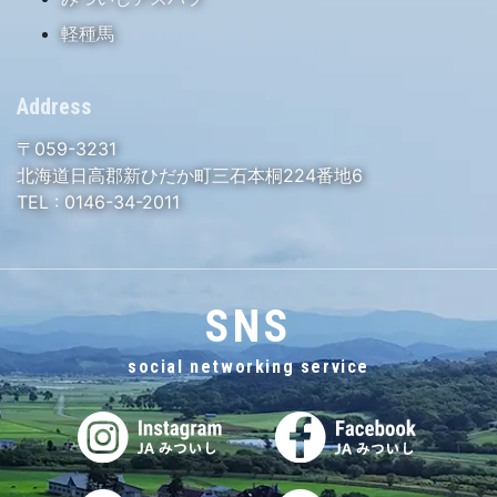
軽種馬
Address
〒059-3231
北海道日高郡新ひだか町三石本桐224番地6
TEL :
0146-34-2011
SNS
social networking service