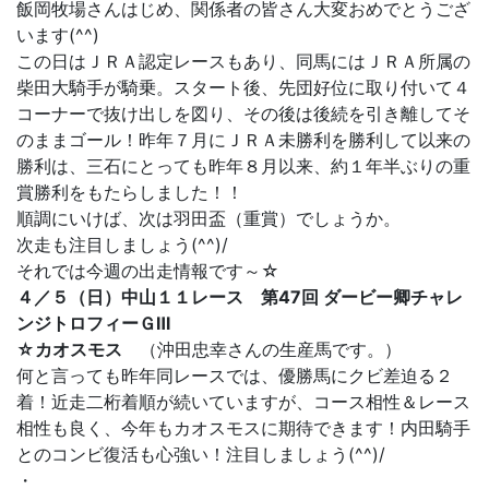
飯岡牧場さんはじめ、関係者の皆さん大変おめでとうござ
います(^^)
この日はＪＲＡ認定レースもあり、同馬にはＪＲＡ所属の
柴田大騎手が騎乗。スタート後、先団好位に取り付いて４
コーナーで抜け出しを図り、その後は後続を引き離してそ
のままゴール！昨年７月にＪＲＡ未勝利を勝利して以来の
勝利は、三石にとっても昨年８月以来、約１年半ぶりの重
賞勝利をもたらしました！！
順調にいけば、次は羽田盃（重賞）でしょうか。
次走も注目しましょう(^^)/
それでは今週の出走情報です～☆
４／５（日）中山１１レース 第47回 ダービー卿チャレ
ンジトロフィーＧⅢ
☆カオスモス
（沖田忠幸さんの生産馬です。）
何と言っても昨年同レースでは、優勝馬にクビ差迫る２
着！近走二桁着順が続いていますが、コース相性＆レース
相性も良く、今年もカオスモスに期待できます！内田騎手
とのコンビ復活も心強い！注目しましょう(^^)/
・