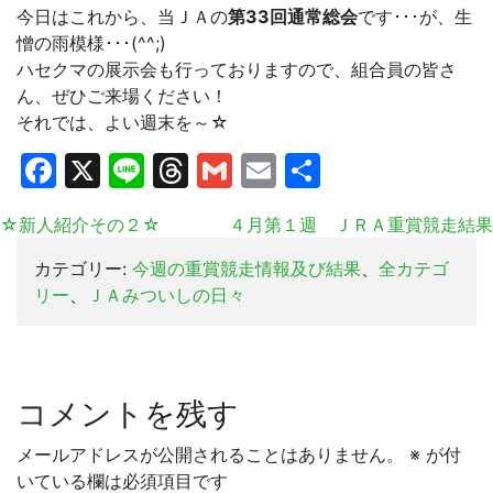
今日はこれから、当ＪＡの
第33回通常総会
です･･･が、生
憎の雨模様･･･(^^;)
ハセクマの展示会も行っておりますので、組合員の皆さ
ん、ぜひご来場ください！
それでは、よい週末を～☆
Facebook
X
Line
Threads
Gmail
Email
共
有
☆新人紹介その２☆
４月第１週 ＪＲＡ重賞競走結果
カテゴリー:
今週の重賞競走情報及び結果
、
全カテゴ
リー
、
ＪＡみついしの日々
コメントを残す
メールアドレスが公開されることはありません。
※
が付
いている欄は必須項目です