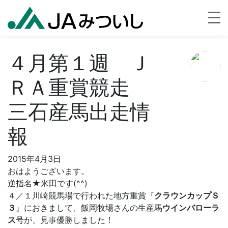
４月第１週 Ｊ
ＲＡ重賞競走
三石産馬出走情
報
2015年4月3日
おはようございます。
逆指名★米田です(^^)
４／１川崎競馬場で行われた地方重賞『
クラウンカップＳ
３
』におきまして、飯岡牧場さんの生産馬
ウインバローラ
ス
号が、見事優勝しました！