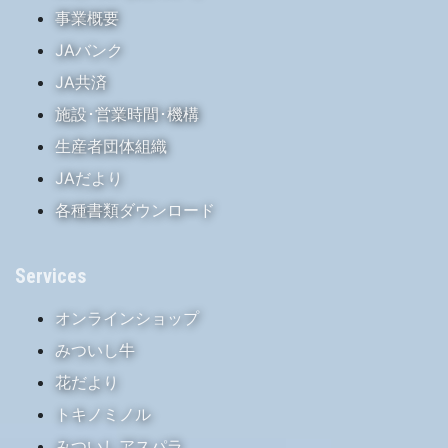
事業概要
JAバンク
JA共済
施設･営業時間･機構
生産者団体組織
JAだより
各種書類ダウンロード
Services
オンラインショップ
みついし牛
花だより
トキノミノル
みついしアスパラ