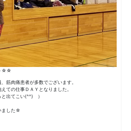
～☆☆
員、筋肉痛患者が多数でございます。
抱えての仕事ＤＡＹとなりました。
出てこい(^^) ）
いました☆