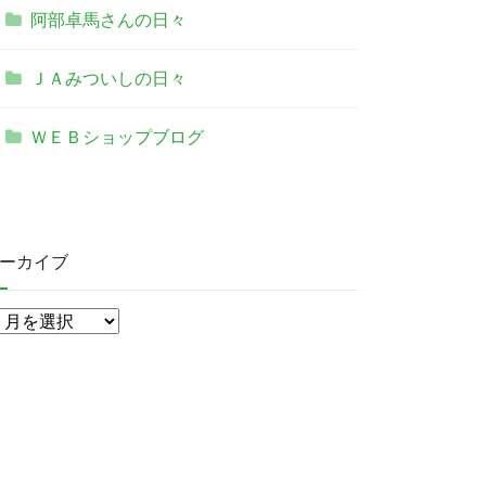
阿部卓馬さんの日々
ＪＡみついしの日々
ＷＥＢショップブログ
ーカイブ
ア
ー
カ
イ
ブ