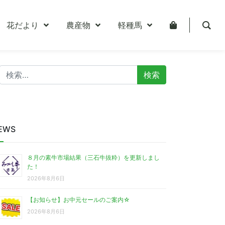
花だより
農産物
軽種馬
検
索:
EWS
８月の素牛市場結果（三石牛抜粋）を更新しまし
た！
2026年8月6日
【お知らせ】お中元セールのご案内☆
2026年8月6日