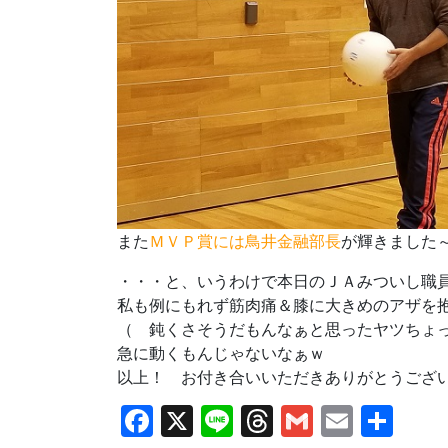
また
ＭＶＰ賞には鳥井金融部長
が輝きました
・・・と、いうわけで本日のＪＡみついし職
私も例にもれず筋肉痛＆膝に大きめのアザを
（ 鈍くさそうだもんなぁと思ったヤツちょっと
急に動くもんじゃないなぁｗ
以上！ お付き合いいただきありがとうござ
Facebook
X
Line
Threads
Gmail
Email
共