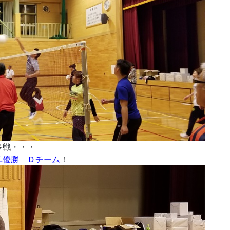
参戦・・・
準優勝 Ｄチーム
！