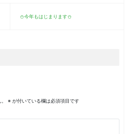
⛄今年もはじまります⛄
ん。
※
が付いている欄は必須項目です