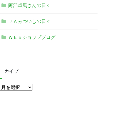
阿部卓馬さんの日々
ＪＡみついしの日々
ＷＥＢショップブログ
ーカイブ
ア
ー
カ
イ
ブ