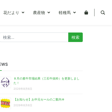
花だより
農産物
軽種馬
検
索:
EWS
８月の素牛市場結果（三石牛抜粋）を更新しまし
た！
2026年8月6日
【お知らせ】お中元セールのご案内☆
2026年8月6日