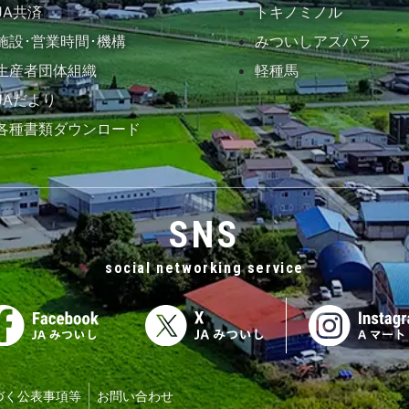
JA共済
トキノミノル
施設･営業時間･機構
みついしアスパラ
生産者団体組織
軽種馬
JAだより
各種書類ダウンロード
SNS
social networking service
づく公表事項等
お問い合わせ