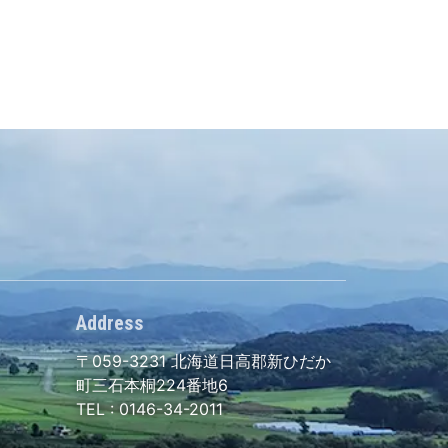
Address
〒059-3231
北海道日高郡新ひだか
町三石本桐224番地6
TEL :
0146-34-2011