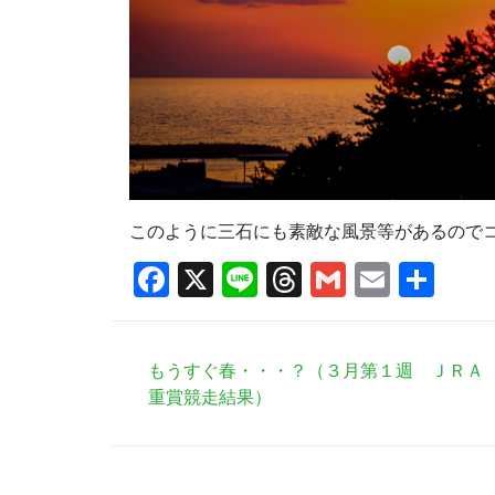
このように三石にも素敵な風景等があるので
Facebook
X
Line
Threads
Gmail
Email
共
有
もうすぐ春・・・？（３月第１週 ＪＲＡ
重賞競走結果）