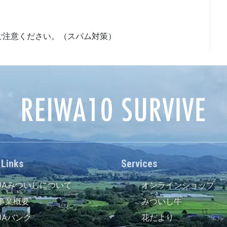
ご注意ください。（スパム対策）
 Links
Services
JAみついしについて
オンラインショップ
事業概要
みついし牛
JAバンク
花だより