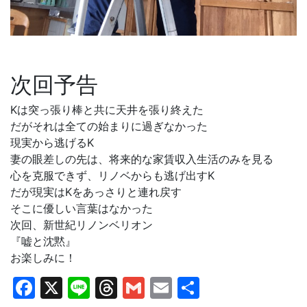
次回予告
Kは突っ張り棒と共に天井を張り終えた
だがそれは全ての始まりに過ぎなかった
現実から逃げるK
妻の眼差しの先は、将来的な家賃収入生活のみを見る
心を克服できず、リノベからも逃げ出すK
だが現実はKをあっさりと連れ戻す
そこに優しい言葉はなかった
次回、新世紀リノンベリオン
『嘘と沈黙』
お楽しみに！
Facebook
X
Line
Threads
Gmail
Email
共