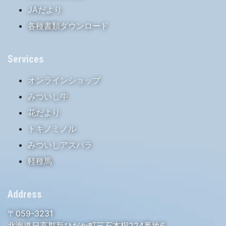
JAだより
各種書類ダウンロード
Services
オンラインショップ
みついし牛
花だより
トキノミノル
みついしアスパラ
軽種馬
Address
〒059-3231
北海道日高郡新ひだか町三石本桐224番地6