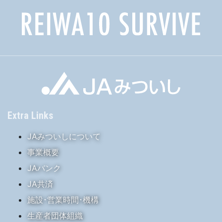
Extra Links
JAみついしについて
事業概要
JAバンク
JA共済
施設･営業時間･機構
生産者団体組織