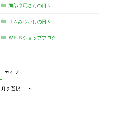
阿部卓馬さんの日々
ＪＡみついしの日々
ＷＥＢショップブログ
ーカイブ
ア
ー
カ
イ
ブ