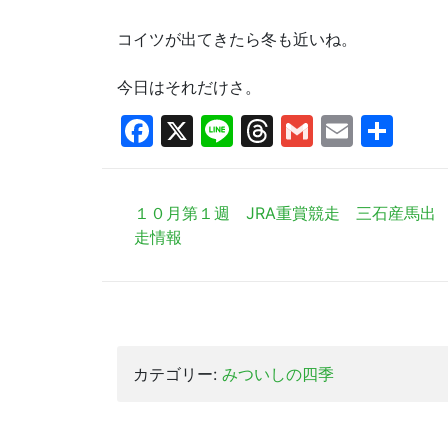
コイツが出てきたら冬も近いね。
今日はそれだけさ。
Facebook
X
Line
Threads
Gmail
Email
共
有
１０月第１週 JRA重賞競走 三石産馬出
走情報
カテゴリー:
みついしの四季