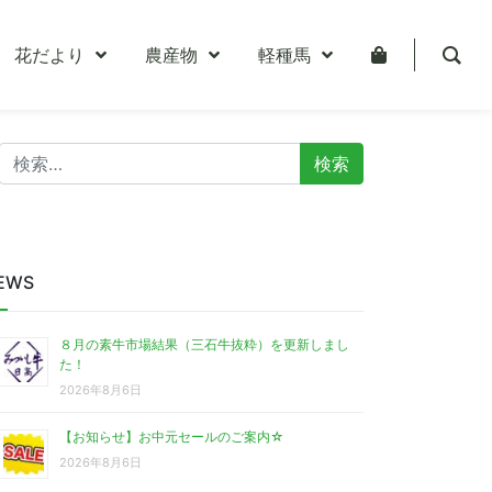
花だより
農産物
軽種馬
検
索:
EWS
８月の素牛市場結果（三石牛抜粋）を更新しまし
た！
2026年8月6日
【お知らせ】お中元セールのご案内☆
2026年8月6日