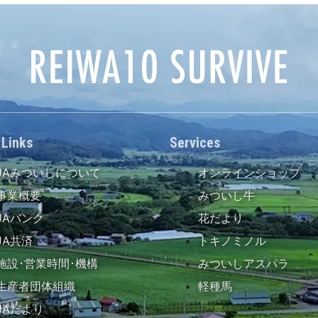
 Links
Services
JAみついしについて
オンラインショップ
事業概要
みついし牛
JAバンク
花だより
JA共済
トキノミノル
施設･営業時間･機構
みついしアスパラ
生産者団体組織
軽種馬
JAだより