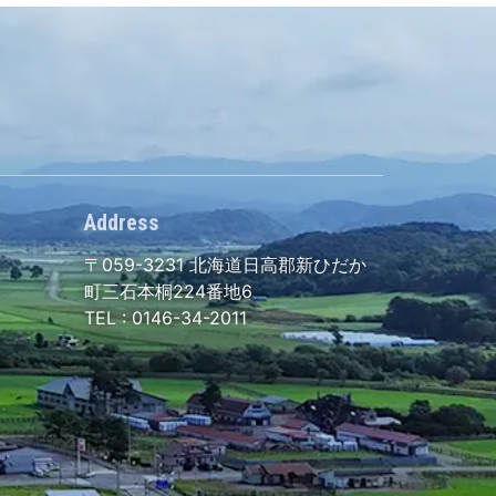
Address
〒059-3231
北海道日高郡新ひだか
町三石本桐224番地6
TEL :
0146-34-2011