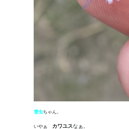
雪虫
ちゃん。
カワユス
なぁ
いやぁ
。