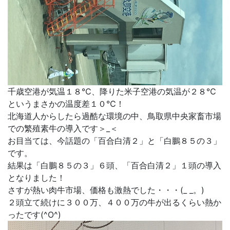
千歳空港が気温１８℃、降りた米子空港の気温が２８℃
というまさかの温度差１０℃！
北海道人からしたら過酷な環境の中、鳥取県中央家畜市場
での繁殖素牛の導入です＞_＜
お目当ては、今話題の「百合白清２」と「白鵬８５の３」
です。
結果は「白鵬８５の３」６頭、「百合白清２」１頭の導入
となりました！
さすが熱い肉牛市場、価格も激熱でした・・・(_ _。)
２頭立て続けに３００万、４００万の牛が出るくらい熱か
ったです(^O^)