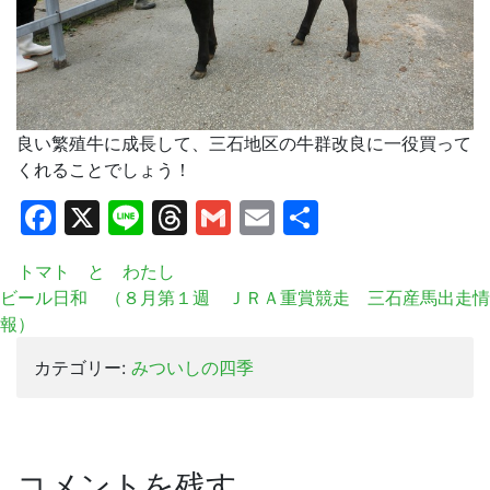
良い繁殖牛に成長して、三石地区の牛群改良に一役買って
くれることでしょう！
Facebook
X
Line
Threads
Gmail
Email
共
有
トマト と わたし
ビール日和 （８月第１週 ＪＲＡ重賞競走 三石産馬出走情
報）
カテゴリー:
みついしの四季
コメントを残す