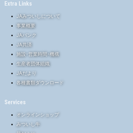
Extra Links
JAみついしについて
事業概要
JAバンク
JA共済
施設･営業時間･機構
生産者団体組織
JAだより
各種書類ダウンロード
Services
オンラインショップ
みついし牛