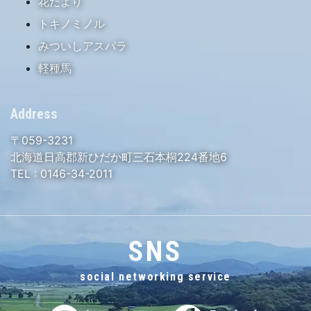
花だより
トキノミノル
みついしアスパラ
軽種馬
Address
〒059-3231
北海道日高郡新ひだか町三石本桐224番地6
TEL :
0146-34-2011
SNS
social networking service