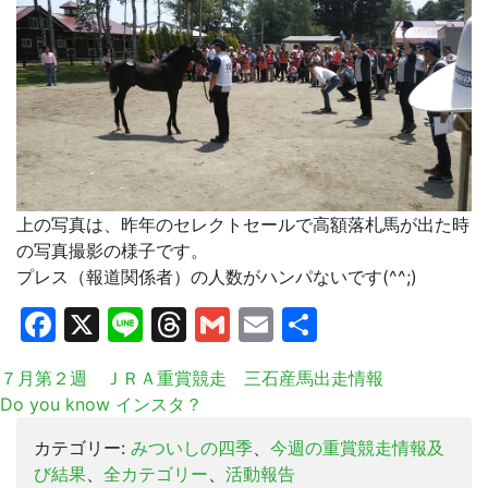
上の写真は、昨年のセレクトセールで高額落札馬が出た時
の写真撮影の様子です。
プレス（報道関係者）の人数がハンパないです(^^;)
Facebook
X
Line
Threads
Gmail
Email
共
有
７月第２週 ＪＲＡ重賞競走 三石産馬出走情報
Do you know インスタ？
カテゴリー:
みついしの四季
、
今週の重賞競走情報及
び結果
、
全カテゴリー
、
活動報告