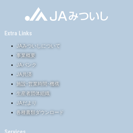
Extra Links
JAみついしについて
事業概要
JAバンク
JA共済
施設･営業時間･機構
生産者団体組織
JAだより
各種書類ダウンロード
Services