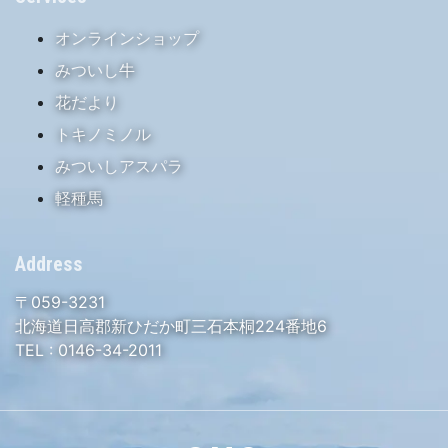
オンラインショップ
みついし牛
花だより
トキノミノル
みついしアスパラ
軽種馬
Address
〒059-3231
北海道日高郡新ひだか町三石本桐224番地6
TEL :
0146-34-2011