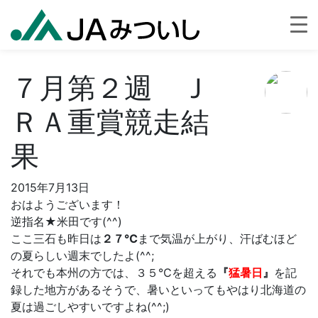
７月第２週 Ｊ
ＲＡ重賞競走結
果
2015年7月13日
おはようございます！
逆指名★米田です(^^)
ここ三石も昨日は
２７℃
まで気温が上がり、汗ばむほど
の夏らしい週末でしたよ(^^;
それでも本州の方では、３５℃を超える
『
猛暑日
』
を記
録した地方があるそうで、暑いといってもやはり北海道の
夏は過ごしやすいですよね(^^;)