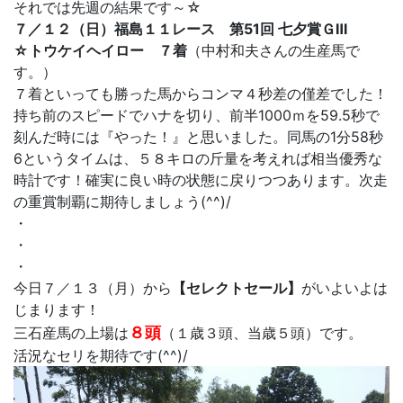
それでは先週の結果です～☆
７／１２（日）福島１１レース 第51回 七夕賞ＧⅢ
☆トウケイヘイロー ７着
（中村和夫さんの生産馬で
す。）
７着といっても勝った馬からコンマ４秒差の僅差でした！
持ち前のスピードでハナを切り、前半1000ｍを59.5秒で
刻んだ時には『やった！』と思いました。同馬の1分58秒
6というタイムは、５８キロの斤量を考えれば相当優秀な
時計です！確実に良い時の状態に戻りつつあります。次走
の重賞制覇に期待しましょう(^^)/
・
・
・
今日７／１３（月）から
【セレクトセール】
がいよいよは
じまります！
８頭
三石産馬の上場は
（１歳３頭、当歳５頭）です。
活況なセリを期待です(^^)/