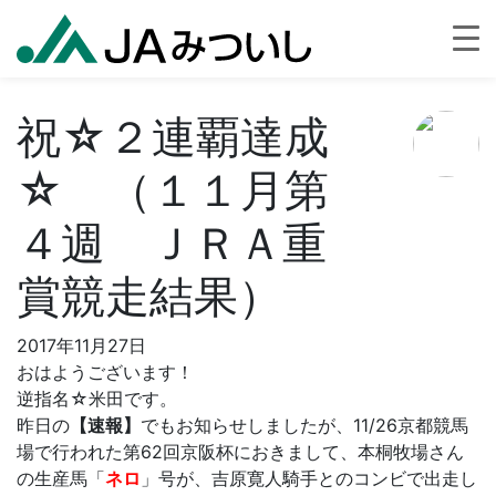
祝☆２連覇達成
☆ （１１月第
４週 ＪＲＡ重
賞競走結果）
2017年11月27日
おはようございます！
逆指名☆米田です。
昨日の
【速報】
でもお知らせしましたが、11/26京都競馬
場で行われた第62回京阪杯におきまして、本桐牧場さん
の生産馬「
ネロ
」号が、吉原寛人騎手とのコンビで出走し