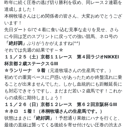
昨年に続く圧巻の逃げ切り勝利を収め、同レース２連覇を
達成しました！
本桐牧場さんはじめ関係者の皆さん、大変おめでとうござ
います！
先日ダートＧⅠで４着に食い込む見事な走りを見せ、さら
に今回は芝のスプリントに戻っての強い競馬、ネロ号の
「絶好調」
ぶりがうかがえますね(^^)
それでは先週の結果です～☆
１１／２５（土）京都１１レース 第４回ラジオNIKKEI
杯京都２歳ステークスＧⅢ
☆ランリーナ ９着
（元道牧場さんの生産馬です。）
初めての重賞ペースに戸惑いがあったためか終盤流れに乗
ることが出来ませんでした。しかし血統的にも距離延長に
も対応できそうですし、まだまだ若い２歳馬です！これか
らの成長に期待しましょう！
１１／２６（日）京都１２レース 第６２回京阪杯ＧⅢ
☆ネロ １着！（本桐牧場さんの生産馬です。）
状態はまさに
「絶好調」
！予想通り果敢にハナを行くと、
最後の直線は襲ってくる後続を寄せ付けない圧巻の渋太さ