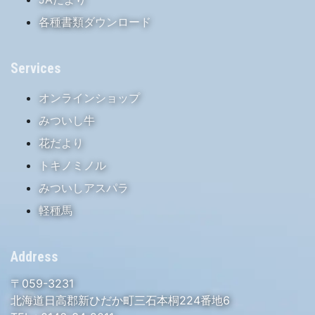
各種書類ダウンロード
Services
オンラインショップ
みついし牛
花だより
トキノミノル
みついしアスパラ
軽種馬
Address
〒059-3231
北海道日高郡新ひだか町三石本桐224番地6