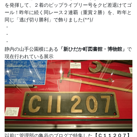
を発揮して、２着のビップライブリー号をクビ差退けてゴ
ール！昨年に続く同レース２連覇（重賞２勝）を、昨年と
同じ「逃げ切り勝利」で飾りました(^^)/
・
・
・
静内の山手公園横にある
「新ひだか町図書館・博物館」
で
現在行われている展示
以前に管理部の亀谷のブログで特集した
【Ｃ１１２０７】