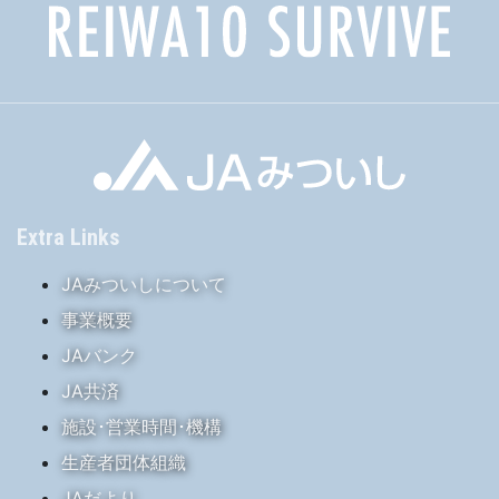
Extra Links
JAみついしについて
事業概要
JAバンク
JA共済
施設･営業時間･機構
生産者団体組織
JAだより