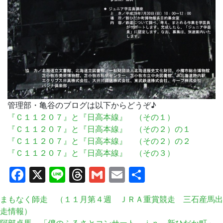
管理部・亀谷のブログは以下からどうぞ♪
『Ｃ１１２０７』と『日高本線』 （その１）
『Ｃ１１２０７』と『日高本線』 （その２）の１
『Ｃ１１２０７』と『日高本線』 （その２）の２
『Ｃ１１２０７』と『日高本線』 （その３）
Facebook
X
Line
Threads
Gmail
Email
共
有
まもなく師走 （１１月第４週 ＪＲＡ重賞競走 三石産馬出
走情報）