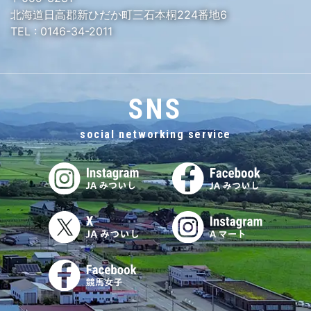
北海道日高郡新ひだか町三石本桐224番地6
TEL :
0146-34-2011
SNS
social networking service