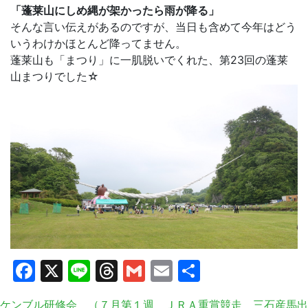
「蓬莱山にしめ縄が架かったら雨が降る」
そんな言い伝えがあるのですが、当日も含めて今年はどう
いうわけかほとんど降ってません。
蓬莱山も「まつり」に一肌脱いでくれた、第23回の蓬莱
山まつりでした☆
Facebook
X
Line
Threads
Gmail
Email
共
有
ケンブル研修会 （７月第１週 ＪＲＡ重賞競走 三石産馬出