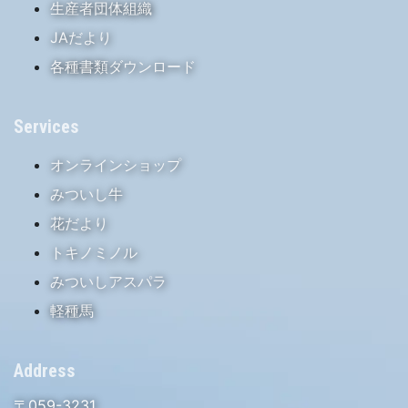
生産者団体組織
JAだより
各種書類ダウンロード
Services
オンラインショップ
みついし牛
花だより
トキノミノル
みついしアスパラ
軽種馬
Address
〒059-3231