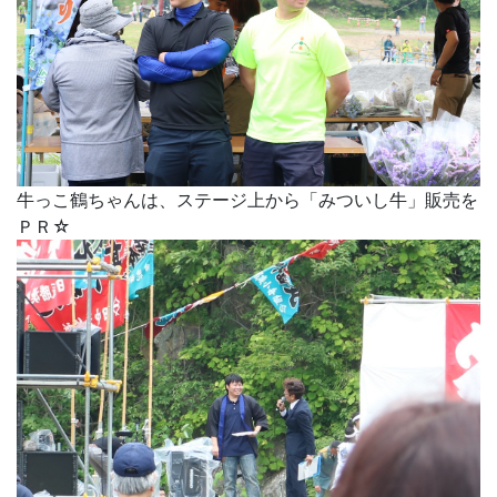
牛っこ鶴ちゃんは、ステージ上から「みついし牛」販売を
ＰＲ☆