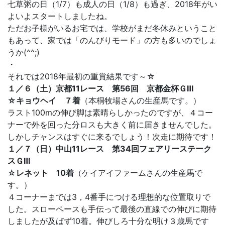
七草粥の日（1/7）も成人の日（1/8）も過ぎ、2018年がい
よいよスタートしましたね。
ただお子様がいるお宅では、学校がまだ冬休みということ
もあって、家では「のんびりモード」の方も多いのでしょ
うか(^^;)
・
それでは2018年最初の重賞結果です～☆
１／６（土）京都11レース 第56回 京都金杯ＧⅢ
☆キョウヘイ ７着
（本桐牧場さんの生産馬です。）
ラスト100mの伸び脚は素晴らしかったのですが、４コー
ナーで外を回った分ロスも大きく前に届きませんでした。
しかしチャンスはすぐに来るでしょう！次走に期待です！
１／７（日）中山11レース 第34回フェアリーステーク
スＧⅢ
☆レネット 10着
（ケイアイファームさんの生産馬で
す。）
４コーナーまでは3，4番手につける理想的な位置取りで
した。スローペースも手伝って最後の直線での伸びに期待
しましたが及ばず10着。伸びしろ十分な明け３歳馬です