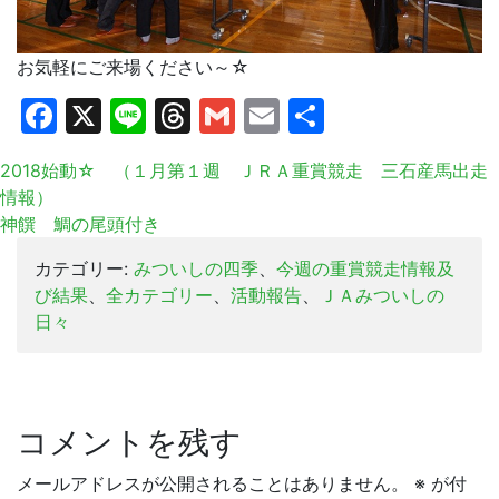
お気軽にご来場ください～☆
Facebook
X
Line
Threads
Gmail
Email
共
有
2018始動☆ （１月第１週 ＪＲＡ重賞競走 三石産馬出走
情報）
神饌 鯛の尾頭付き
カテゴリー:
みついしの四季
、
今週の重賞競走情報及
び結果
、
全カテゴリー
、
活動報告
、
ＪＡみついしの
日々
コメントを残す
メールアドレスが公開されることはありません。
※
が付