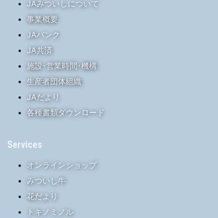
JAみついしについて
事業概要
JAバンク
JA共済
施設･営業時間･機構
生産者団体組織
JAだより
各種書類ダウンロード
Services
オンラインショップ
みついし牛
花だより
トキノミノル