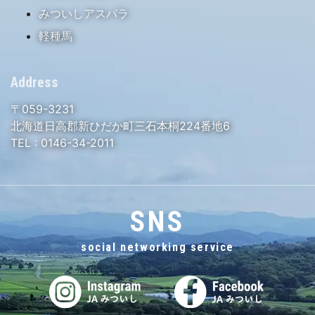
みついしアスパラ
軽種馬
Address
〒059-3231
北海道日高郡新ひだか町三石本桐224番地6
TEL :
0146-34-2011
SNS
social networking service