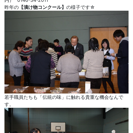
内）℡0146-34-2011
昨年の
【漬け物コンクール】
の様子です☆
若手職員たちも「伝統の味」に触れる貴重な機会なんで
す。