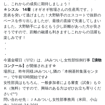
し、これからの成長に期待しましょう！
☆シスル 14着
（オギオギ牧場さんの生産馬です。）
意表を突いて逃げました！大野騎手のエスコートで抜群の
ペースを作り出しましたが、最後の直線で失速してしまい
ました。大野騎手によるともう少し距離があった方が良さ
そうですので、距離の融通も利きますしこれからの活躍も
楽しみです！
・
・
・
今週金曜日（1/12）は、JAみついし女性部恒例行事
【漬物
コンクール】
が開催されます☆
場所は、昨年同様JAみついし隣の「本桐基幹集落センタ
ー」で午前10時開始です♪
女性部員はもちろん、一般参加者による審査（試食）もＯ
Ｋ（無料）ですので、興味のある方はぜひお立ち寄りくだ
さい(^^)
問い合わせ先：ＪＡみついし女性部事務局（米田、小山