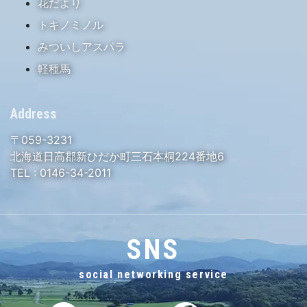
花だより
トキノミノル
みついしアスパラ
軽種馬
Address
〒059-3231
北海道日高郡新ひだか町三石本桐224番地6
TEL :
0146-34-2011
SNS
social networking service