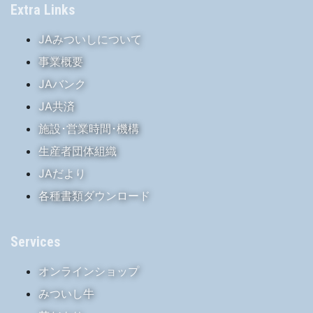
Extra Links
JAみついしについて
事業概要
JAバンク
JA共済
施設･営業時間･機構
生産者団体組織
JAだより
各種書類ダウンロード
Services
オンラインショップ
みついし牛