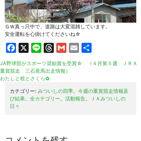
ＧＷ真っ只中で、道路は大変混雑しています。
安全運転を心掛けてくださいね☆
Facebook
X
Line
Threads
Gmail
Email
共
有
JA野球部がスポーツ奨励賞を受賞☆ （４月第５週 ＪＲＡ
重賞競走 三石産馬出走情報）
わたしと稔とさくら✿
カテゴリー:
みついしの四季
、
今週の重賞競走情報及
び結果
、
全カテゴリー
、
活動報告
、
ＪＡみついしの
日々
コメントを残す