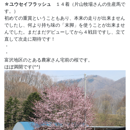
☆ユウセイフラッシュ
１４着（片山牧場さんの生産馬で
す。）
初めての重賞ということもあり、本来の走りが出来ません
でしたし、何より持ち味の「末脚」を使うことが出来ませ
んでした。まだまだデビューしてから４戦目ですし、立て
直して次走に期待です！
・
・
富沢地区のとある農家さん宅前の桜です。
ほぼ満開です(^^)