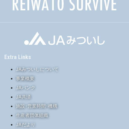
Extra Links
JAみついしについて
事業概要
JAバンク
JA共済
施設･営業時間･機構
生産者団体組織
JAだより