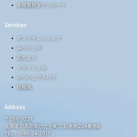
各種書類ダウンロード
Services
オンラインショップ
みついし牛
花だより
トキノミノル
みついしアスパラ
軽種馬
Address
〒059-3231
北海道日高郡新ひだか町三石本桐224番地6
TEL :
0146-34-2011