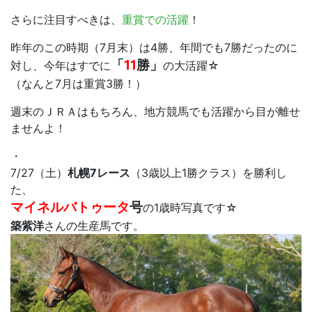
さらに注目すべきは、
重賞での活躍
！
昨年のこの時期（7月末）は4勝、年間でも7勝だったのに
「
11
勝」
対し、今年はすでに
の大活躍☆
（なんと7月は重賞3勝！）
週末のＪＲＡはもちろん、地方競馬でも活躍から目が離せ
ませんよ！
・
7/27（土）
札幌7レース
（3歳以上1勝クラス）を勝利し
た、
マイネルバトゥータ
号
の1歳時写真です☆
築紫洋
さんの生産馬です。