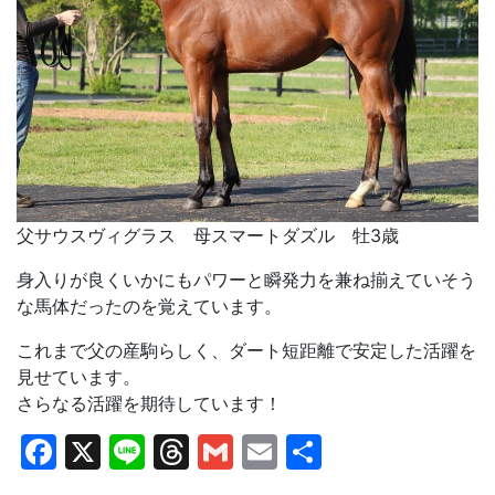
父サウスヴィグラス 母スマートダズル 牡3歳
身入りが良くいかにもパワーと瞬発力を兼ね揃えていそう
な馬体だったのを覚えています。
これまで父の産駒らしく、ダート短距離で安定した活躍を
見せています。
さらなる活躍を期待しています！
Facebook
X
Line
Threads
Gmail
Email
共
有