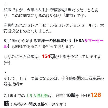
・
私事ですが、今年の3月まで軽種馬担当だったこともあ
り、この時期気になるのはやはり
『馬市』
です。
今月行われたセレクトセール＆セレクションセールは、大
変盛況なものとなりました。
8月19日から始まる
東洋一の軽種馬セリ【HBA
サマーセー
ル
】
も同様であることを祈っております。
154
頭
ちなみに三石産馬は、
が上場を予定していますよ
(^^)
・
そして、もう一つ気になるのは、今年絶好調の三石産馬の
競走成績☆
126
116勝
7月末までの
ＪＲＡ勝利数
は、昨年
を上回る
勝
！余裕の
年間200勝ペース
です！