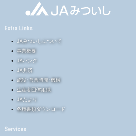
Extra Links
JAみついしについて
事業概要
JAバンク
JA共済
施設･営業時間･機構
生産者団体組織
JAだより
各種書類ダウンロード
Services