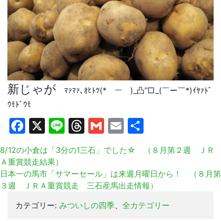
新じゃが
ﾏｧﾏｧ､ｵﾋﾄﾂ(*￣ー￣)_凸”□_(￣ー￣*)ｲﾔｧﾄﾞ
ｳﾓﾄﾞｳﾓ
Facebook
X
Line
Threads
Gmail
Email
共
有
8/12の小倉は「3分の1三石」でした☆ （８月第２週 ＪＲ
Ａ重賞競走結果）
日本一の馬市「サマーセール」は来週月曜日から！ （８月第
３週 ＪＲＡ重賞競走 三石産馬出走情報）
カテゴリー:
みついしの四季
、
全カテゴリー