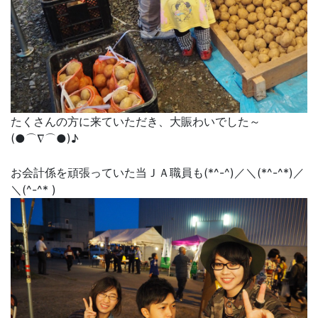
たくさんの方に来ていただき、大賑わいでした～
(●⌒∇⌒●)♪
お会計係を頑張っていた当ＪＡ職員も(*^-^)／＼(*^-^*)／
＼(^-^* )