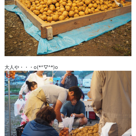
大人や・・・o(*^▽^*)o