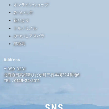
オンラインショップ
みついし牛
花だより
トキノミノル
みついしアスパラ
軽種馬
Address
〒059-3231
北海道日高郡新ひだか町三石本桐224番地6
TEL :
0146-34-2011
SNS