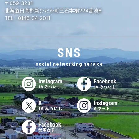
〒059-3231
北海道日高郡新ひだか町三石本桐224番地6
TEL :
0146-34-2011
SNS
social networking service