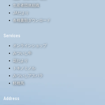
生産者団体組織
JAだより
各種書類ダウンロード
Services
オンラインショップ
みついし牛
花だより
トキノミノル
みついしアスパラ
軽種馬
Address