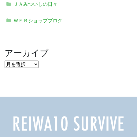
ＪＡみついしの日々
ＷＥＢショップブログ
アーカイブ
ア
ー
カ
イ
ブ