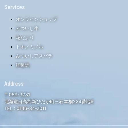
Services
オンラインショップ
みついし牛
花だより
トキノミノル
みついしアスパラ
軽種馬
Address
〒059-3231
北海道日高郡新ひだか町三石本桐224番地6
TEL :
0146-34-2011