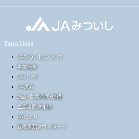
Extra Links
JAみついしについて
事業概要
JAバンク
JA共済
施設･営業時間･機構
生産者団体組織
JAだより
各種書類ダウンロード