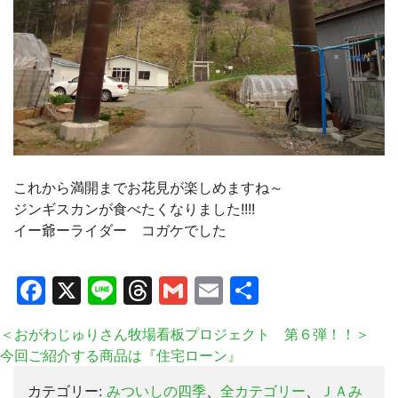
これから満開までお花見が楽しめますね～
ジンギスカンが食べたくなりました!!!!
イー爺ーライダー コガケでした
Facebook
X
Line
Threads
Gmail
Email
共
有
＜おがわじゅりさん牧場看板プロジェクト 第６弾！！＞
今回ご紹介する商品は『住宅ローン』
カテゴリー:
みついしの四季
、
全カテゴリー
、
ＪＡみ