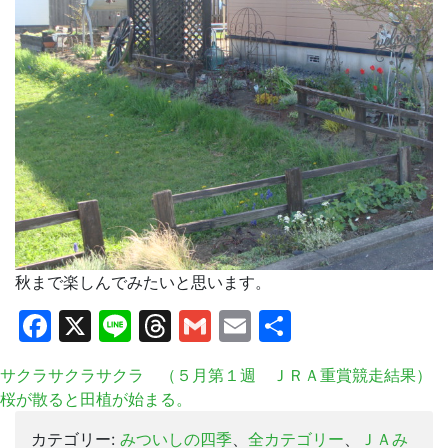
秋まで楽しんでみたいと思います。
Facebook
X
Line
Threads
Gmail
Email
共
有
サクラサクラサクラ （５月第１週 ＪＲＡ重賞競走結果）
桜が散ると田植が始まる。
カテゴリー:
みついしの四季
、
全カテゴリー
、
ＪＡみ