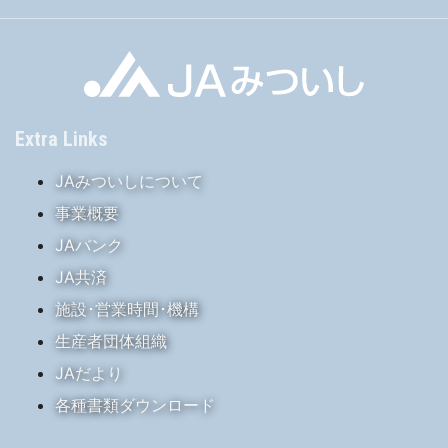
Extra Links
JAみついしについて
事業概要
JAバンク
JA共済
施設･営業時間･機構
生産者団体組織
JAだより
各種書類ダウンロード