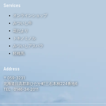
Services
オンラインショップ
みついし牛
花だより
トキノミノル
みついしアスパラ
軽種馬
Address
〒059-3231
北海道日高郡新ひだか町三石本桐224番地6
TEL :
0146-34-2011