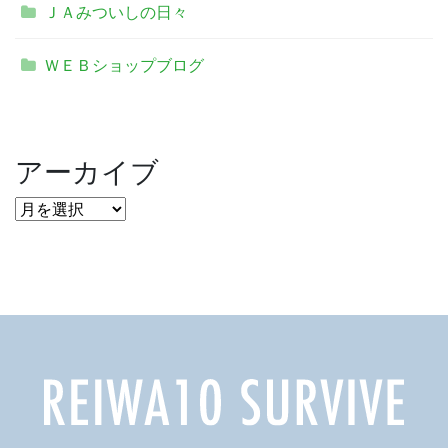
ＪＡみついしの日々
ＷＥＢショップブログ
アーカイブ
ア
ー
カ
イ
ブ