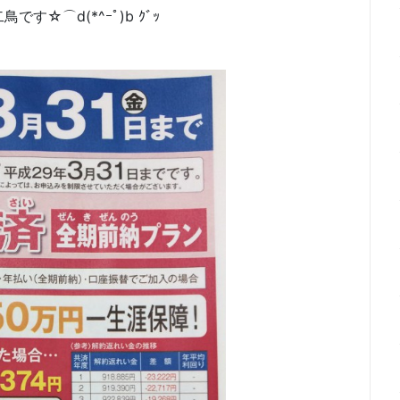
☆⌒d(*^ｰﾟ)b ｸﾞｯ