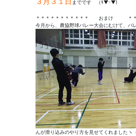
３月３１日
までですゞ（ｷ▼ｰ▼)ゞ
＊＊＊＊＊＊＊＊＊＊＊ おまけ ＊＊＊
今月から、農協野球バレー大会にむけて、バレー
んが滑り込みのやり方を見せてくれましたヽ（￣