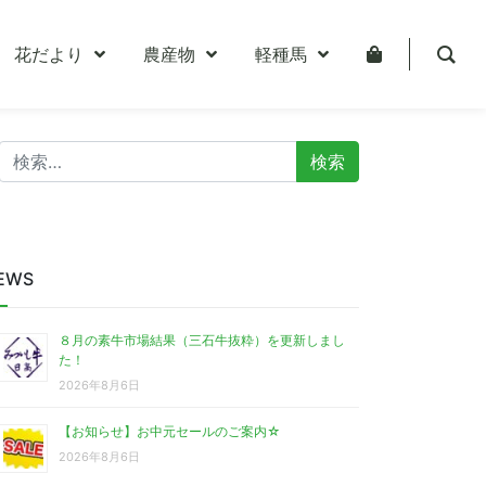
花だより
農産物
軽種馬
検
索:
EWS
８月の素牛市場結果（三石牛抜粋）を更新しまし
た！
2026年8月6日
【お知らせ】お中元セールのご案内☆
2026年8月6日