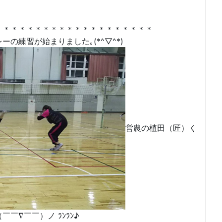
＊＊＊＊＊＊＊＊＊＊＊＊＊＊＊＊＊＊
の練習が始まりました｡(*^▽^*)ゞ
営農の植田（匠）く
￣∇￣￣）ノ ﾗﾝﾗﾝ♪