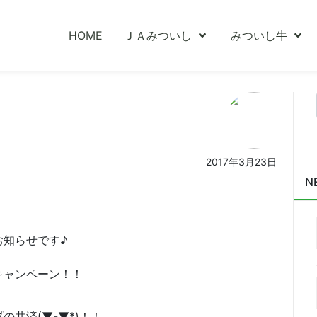
HOME
ＪＡみついし
みついし牛
2017年3月23日
N
お知らせです♪
キャンペーン！！
共済(▼-▼*)！！