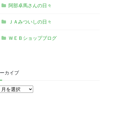
阿部卓馬さんの日々
ＪＡみついしの日々
ＷＥＢショップブログ
ーカイブ
ア
ー
カ
イ
ブ