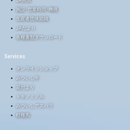
施設･営業時間･機構
生産者団体組織
JAだより
各種書類ダウンロード
Services
オンラインショップ
みついし牛
花だより
トキノミノル
みついしアスパラ
軽種馬