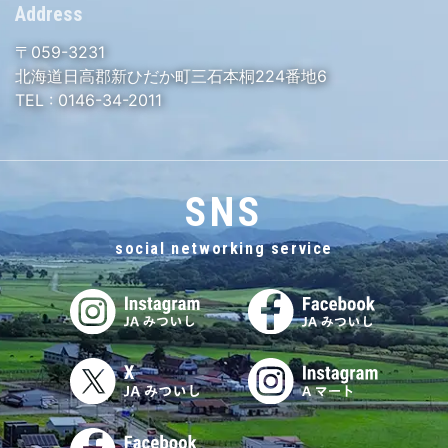
Address
〒059-3231
北海道日高郡新ひだか町三石本桐224番地6
TEL :
0146-34-2011
SNS
social networking service