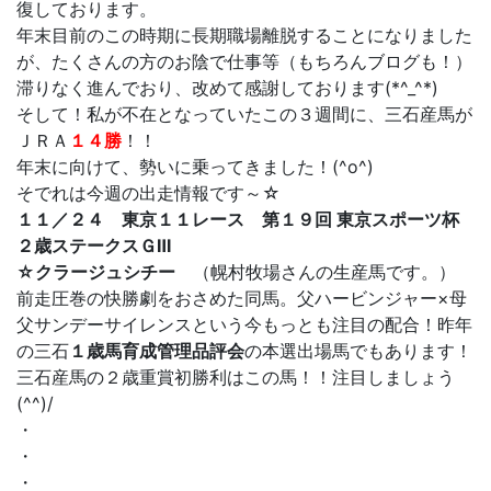
復しております。
年末目前のこの時期に長期職場離脱することになりました
が、たくさんの方のお陰で仕事等（もちろんブログも！）
滞りなく進んでおり、改めて感謝しております(*^_^*)
そして！私が不在となっていたこの３週間に、三石産馬が
ＪＲＡ
１４勝
！！
年末に向けて、勢いに乗ってきました！(^o^)
そでれは今週の出走情報です～☆
１１／２４ 東京１１レース 第１９回 東京スポーツ杯
２歳ステークスＧⅢ
☆クラージュシチー
（幌村牧場さんの生産馬です。）
前走圧巻の快勝劇をおさめた同馬。父ハービンジャー×母
父サンデーサイレンスという今もっとも注目の配合！昨年
の三石
１歳馬育成管理品評会
の本選出場馬でもあります！
三石産馬の２歳重賞初勝利はこの馬！！注目しましょう
(^^)/
・
・
・