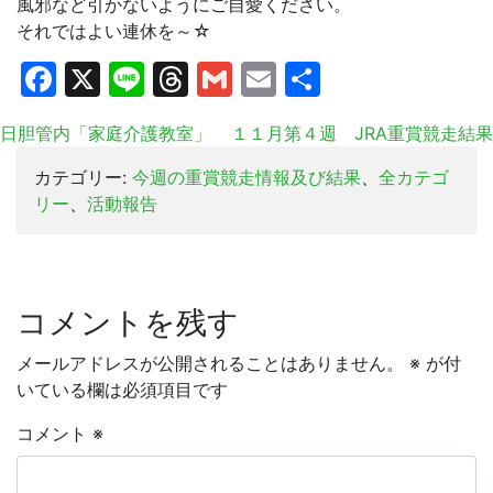
風邪など引かないようにご自愛ください。
それではよい連休を～☆
Facebook
X
Line
Threads
Gmail
Email
共
有
日胆管内「家庭介護教室」
１１月第４週 JRA重賞競走結果
カテゴリー:
今週の重賞競走情報及び結果
、
全カテゴ
リー
、
活動報告
コメントを残す
メールアドレスが公開されることはありません。
※
が付
いている欄は必須項目です
コメント
※