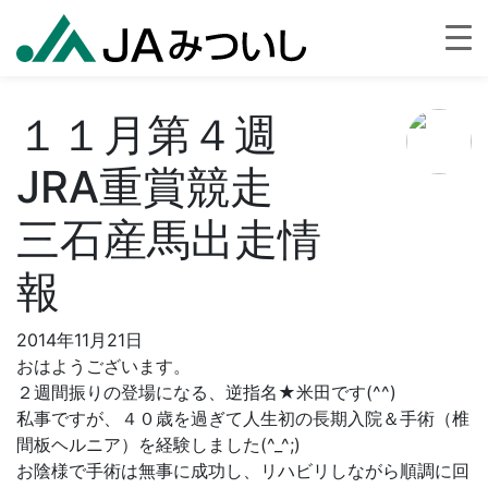
１１月第４週
JRA重賞競走
三石産馬出走情
報
2014年11月21日
おはようございます。
２週間振りの登場になる、逆指名★米田です(^^)
私事ですが、４０歳を過ぎて人生初の長期入院＆手術（椎
間板ヘルニア）を経験しました(^_^;)
お陰様で手術は無事に成功し、リハビリしながら順調に回