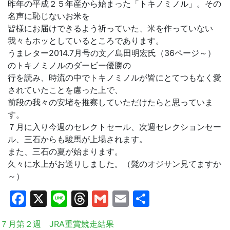
昨年の平成２５年産から始まった「トキノミノル」。その
名声に恥じないお米を
皆様にお届けできるよう祈っていた、米を作っていない
我々もホッとしているところであります。
うまレター2014.7月号の文／島田明宏氏（36ページ～）
のトキノミノルのダービー優勝の
行を読み、時流の中でトキノミノルが皆にとてつもなく愛
されていたことを慮った上で、
前段の我々の安堵を推察していただけたらと思っていま
す。
７月に入り今週のセレクトセール、次週セレクションセー
ル、三石からも駿馬が上場されます。
また、三石の夏が始まります。
久々に水上がお送りしました。（髭のオジサン見てますか
～）
Facebook
X
Line
Threads
Gmail
Email
共
有
７月第２週 JRA重賞競走結果