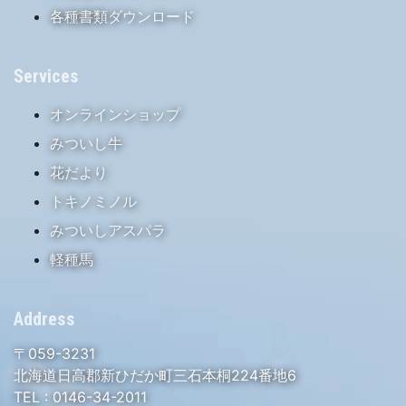
各種書類ダウンロード
Services
オンラインショップ
みついし牛
花だより
トキノミノル
みついしアスパラ
軽種馬
Address
〒059-3231
北海道日高郡新ひだか町三石本桐224番地6
TEL :
0146-34-2011