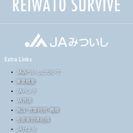
Extra Links
JAみついしについて
事業概要
JAバンク
JA共済
施設･営業時間･機構
生産者団体組織
JAだより