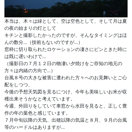
本当は、木々は緑として、空は空色として、そして月は夏
の夜の始まりの灯として
キチンと撮影したかったのですが、そんなタイミングはほ
んの数分…（技術もないのですが…）
窓枠に切り取られたロケーションの凄さにピンときた時に
は既に遅いわけで…
（撮影日の７月１２日の物凄い夕焼けをご存知の地元の
方々は内緒の方向で…）
台風８号の大きな被害に遭われた方々へのお見舞いとご心
配をしつつ、
今後の予想天気図を見るにつけ、今年も美味しいお米が収
穫出来そうかなと考えています。
今週、外回りをしていて車窓から水田を見ると、正しく豊
作の年の葉色と感じています。
７月中旬以降の天気、出穂以降の気温と８月、９月の台風
等のハードルはありますが…