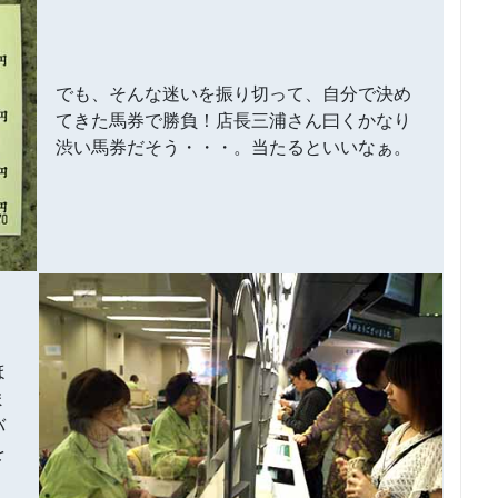
でも、そんな迷いを振り切って、自分で決め
てきた馬券で勝負！店長三浦さん曰くかなり
渋い馬券だそう・・・。当たるといいなぁ。
ほ
ま
バ
を