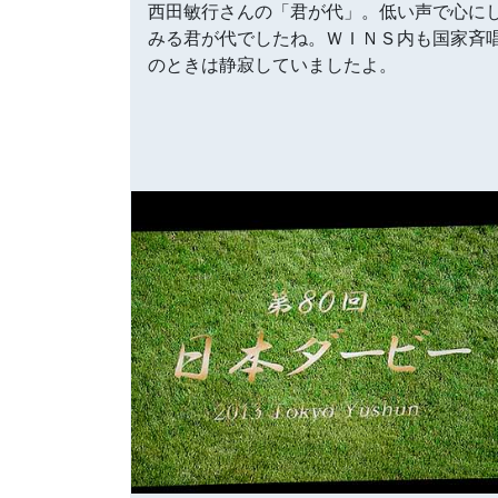
西田敏行さんの「君が代」。低い声で心に
みる君が代でしたね。ＷＩＮＳ内も国家斉
のときは静寂していましたよ。