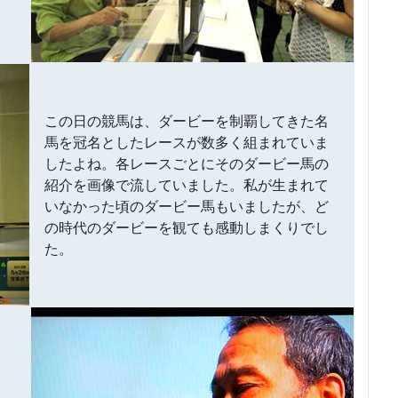
この日の競馬は、ダービーを制覇してきた名
馬を冠名としたレースが数多く組まれていま
したよね。各レースごとにそのダービー馬の
紹介を画像で流していました。私が生まれて
いなかった頃のダービー馬もいましたが、ど
の時代のダービーを観ても感動しまくりでし
た。