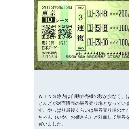
ＷＩＮＳ静内は自動券売機の数が少なく、
とんどが対面販売の馬券売り場となってい
す。やっぱり最後くらいは馬券売り場のオ
ちゃん（いや、お姉さん）と対面して馬券
買いました。