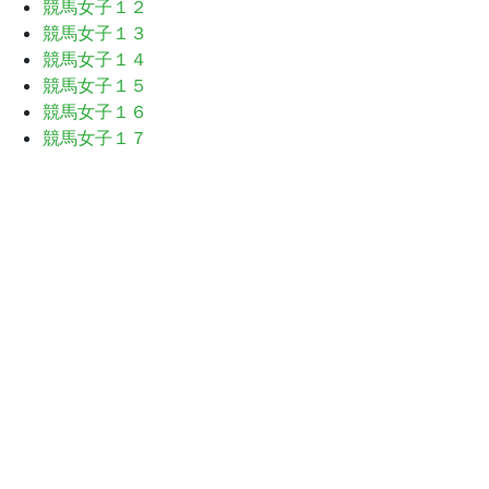
競馬女子１２
競馬女子１３
競馬女子１４
競馬女子１５
競馬女子１６
競馬女子１７