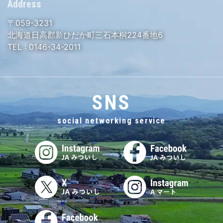
Address
〒059-3231
北海道日高郡新ひだか町三石本桐224番地6
TEL :
0146-34-2011
SNS
social networking service