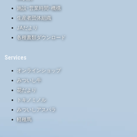
施設･営業時間･機構
生産者団体組織
JAだより
各種書類ダウンロード
Services
オンラインショップ
みついし牛
花だより
トキノミノル
みついしアスパラ
軽種馬