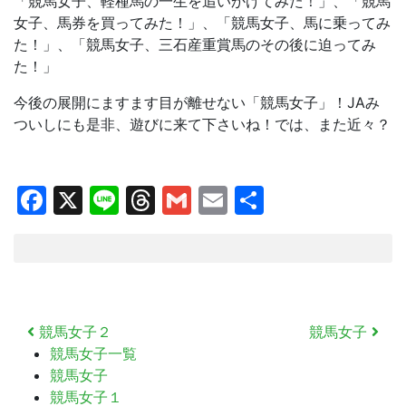
「競馬女子、軽種馬の一生を追いかけてみた！」、「競馬
女子、馬券を買ってみた！」、「競馬女子、馬に乗ってみ
た！」、「競馬女子、三石産重賞馬のその後に迫ってみ
た！」
今後の展開にますます目が離せない「競馬女子」！JAみ
ついしにも是非、遊びに来て下さいね！では、また近々？
Facebook
X
Line
Threads
Gmail
Email
共
有
投
競馬女子２
競馬女子
稿
競馬女子一覧
ナ
競馬女子
ビ
ゲ
競馬女子１