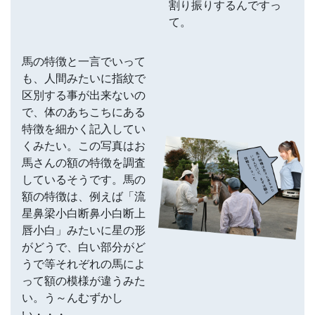
割り振りするんですっ
て。
馬の特徴と一言でいって
も、人間みたいに指紋で
区別する事が出来ないの
で、体のあちこちにある
特徴を細かく記入してい
くみたい。この写真はお
馬さんの額の特徴を調査
しているそうです。馬の
額の特徴は、例えば「流
星鼻梁小白断鼻小白断上
唇小白」みたいに星の形
がどうで、白い部分がど
うで等それぞれの馬によ
って額の模様が違うみた
い。う～んむずかし
い・・・。